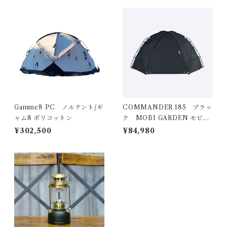
Gamme8 PC ノルテント/ギ
COMMANDER 185 ブラッ
ャム8 ポリコットン
ク MOBI GARDEN モビガ
ーデン
¥302,500
¥84,980