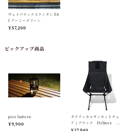
ヴェイパラックスランタン E4
1 アーミーグリーン
¥57,200
ピックアップ商品
pico lantern
タクティカルサンセットチェ
ア / ブラック Helinox ヘ
¥9,900
リノックス
¥27,940