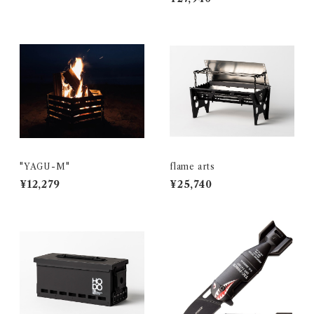
"YAGU-M"
flame arts
¥12,279
¥25,740