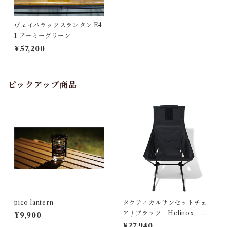
ヴェイパラックスランタン E4
1 アーミーグリーン
¥57,200
ピックアップ商品
pico lantern
タクティカルサンセットチェ
ア / ブラック Helinox ヘ
¥9,900
リノックス
¥27,940