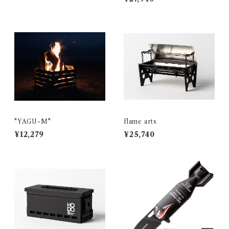
"YAGU-M"
flame arts
¥12,279
¥25,740