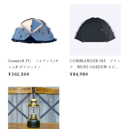
Gamme8 PC ノルテント/ギ
COMMANDER 185 ブラッ
ャム8 ポリコットン
ク MOBI GARDEN モビガ
ーデン
¥302,500
¥84,980