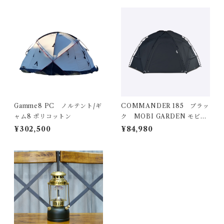
Gamme8 PC ノルテント/ギ
COMMANDER 185 ブラッ
ャム8 ポリコットン
ク MOBI GARDEN モビガ
ーデン
¥302,500
¥84,980