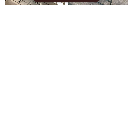
＜Hexa-top＞ヘリノック
＜MIL Chair＞military t
ス タクティカルテーブル
will CAMP GEEKS
M用天板～サンドベージュ
¥13,200
¥29,700
～
キーワードから探す
SOLD OUT
SOLD OUT
カテゴリから探す
Home
アウトドア
テーブル・チェア
ブランド別
AS2OV RECLINING
AS2OV アッソブ RECLI
アーベントオリジナル
LOW ROVER CHAIR ロ
NING LOW ROVER CH