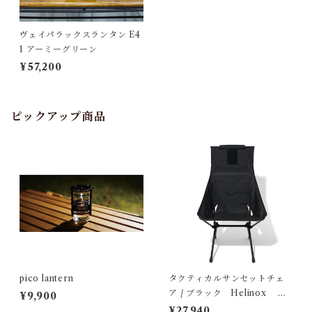
ヴェイパラックスランタン E4
1 アーミーグリーン
¥57,200
ピックアップ商品
pico lantern
タクティカルサンセットチェ
ア / ブラック Helinox ヘ
¥9,900
リノックス
¥27,940