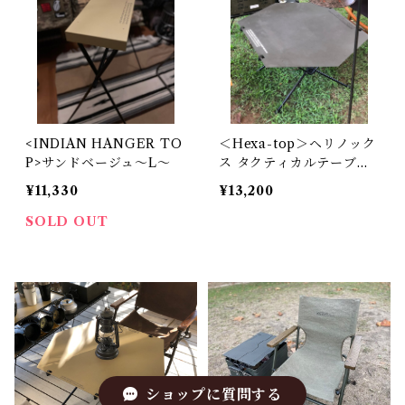
<INDIAN HANGER TO
＜Hexa-top＞ヘリノック
P>サンドベージュ〜L〜
ス タクティカルテーブル
M用天板～ミリタリーカー
¥11,330
¥13,200
キ～
SOLD OUT
ショップに質問する