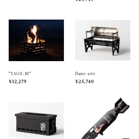
"YAGU-M"
flame arts
¥12,279
¥25,740