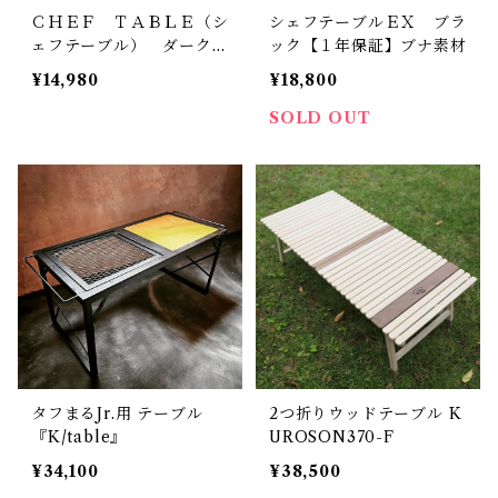
ＣＨＥＦ ＴＡＢＬＥ（シ
シェフテーブルＥＸ ブラ
ェフテーブル） ダークブ
ック【１年保証】ブナ素材
ラウン
¥14,980
¥18,800
SOLD OUT
タフまるJr.用 テーブル
2つ折りウッドテーブル K
『K/table』
UROSON370-F
¥34,100
¥38,500