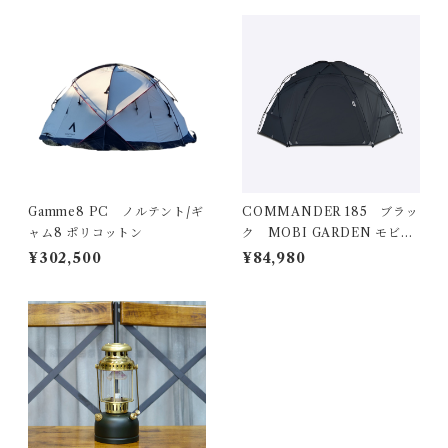
Gamme8 PC ノルテント/ギ
COMMANDER 185 ブラッ
ャム8 ポリコットン
ク MOBI GARDEN モビガ
ーデン
¥302,500
¥84,980