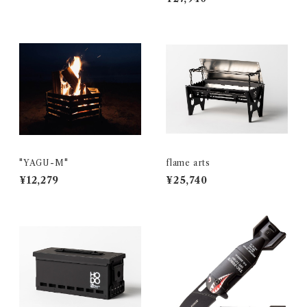
"YAGU-M"
flame arts
¥12,279
¥25,740