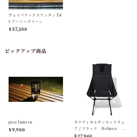
ヴェイパラックスランタン E4
1 アーミーグリーン
¥57,200
ピックアップ商品
pico lantern
タクティカルサンセットチェ
ア / ブラック Helinox ヘ
¥9,900
リノックス
¥27,940