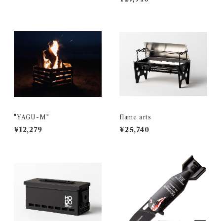
"YAGU-M"
flame arts
¥12,279
¥25,740