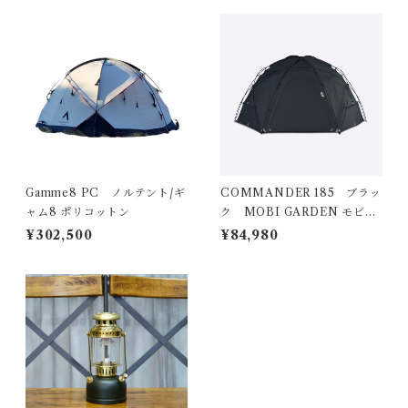
Gamme8 PC ノルテント/ギ
COMMANDER 185 ブラッ
ャム8 ポリコットン
ク MOBI GARDEN モビガ
ーデン
¥302,500
¥84,980