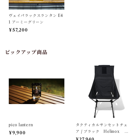
ヴェイパラックスランタン E4
1 アーミーグリーン
¥57,200
ピックアップ商品
pico lantern
タクティカルサンセットチェ
ア / ブラック Helinox ヘ
¥9,900
リノックス
¥27,940