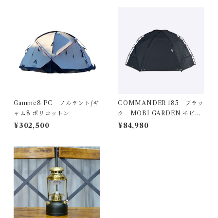
Gamme8 PC ノルテント/ギ
COMMANDER 185 ブラッ
ャム8 ポリコットン
ク MOBI GARDEN モビガ
ーデン
¥302,500
¥84,980