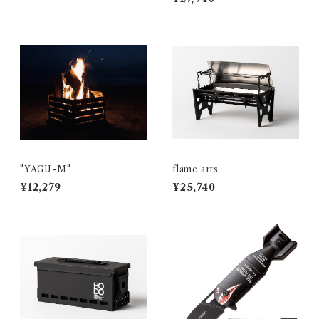
"YAGU-M"
flame arts
¥12,279
¥25,740