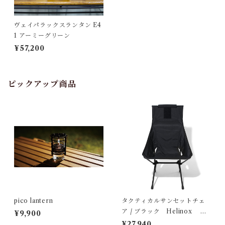
ヴェイパラックスランタン E4
1 アーミーグリーン
¥57,200
ピックアップ商品
pico lantern
タクティカルサンセットチェ
ア / ブラック Helinox ヘ
¥9,900
リノックス
¥27,940