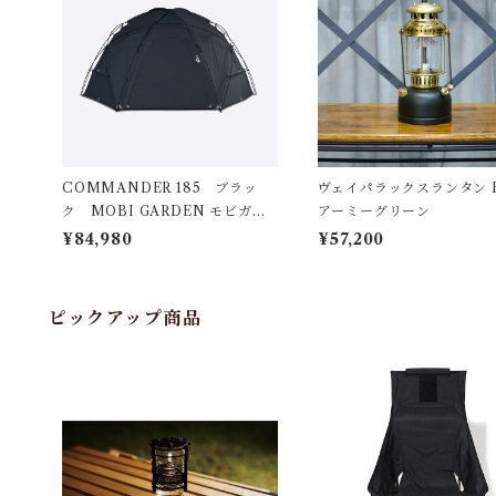
COMMANDER 185 ブラッ
ヴェイパラックスランタン E
ク MOBI GARDEN モビガー
アーミーグリーン
デン
¥84,980
¥57,200
ピックアップ商品