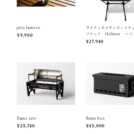
pico lantern
タクティカルサンセットチェ
ブラック Helinox ヘ
¥9,900
クス
¥27,940
flame arts
flame box
¥25,740
¥45,000