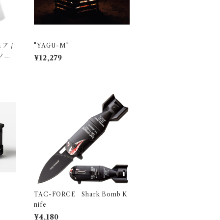
ア /
"YAGU-M"
リノッ
¥12,279
TAC-FORCE Shark Bomb K
nife
¥4,180