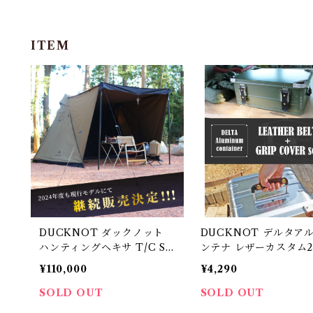
ITEM
DUCKNOT ダックノット
DUCKNOT デルタア
ハンティングヘキサ T/C S
ンテナ レザーカスタム2
W SOLO
ET ブラウン
¥110,000
¥4,290
SOLD OUT
SOLD OUT