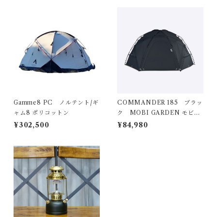
Gamme8 PC ノルテント/ギ
COMMANDER 185 ブラッ
ャム8 ポリコットン
ク MOBI GARDEN モビガ
ーデン
¥302,500
¥84,980