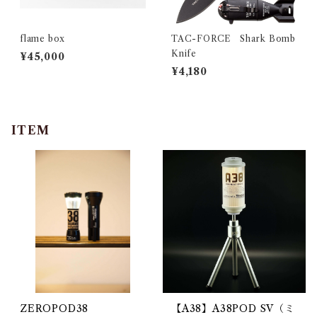
flame box
TAC-FORCE Shark Bomb
Knife
¥45,000
¥4,180
ITEM
ZEROPOD38
【A38】A38POD SV（ミ