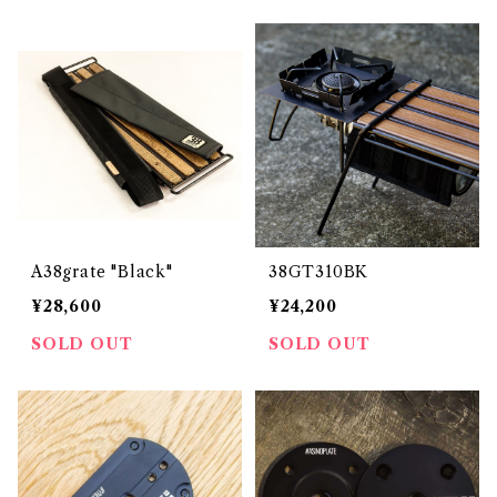
A38grate "Black"
38GT310BK
¥28,600
¥24,200
SOLD OUT
SOLD OUT