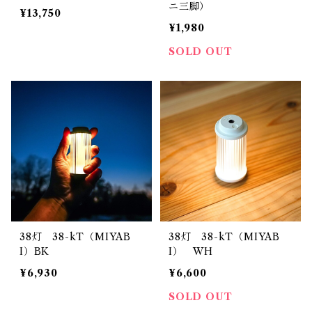
ニ三脚）
¥13,750
¥1,980
SOLD OUT
38灯 38-kT（MIYAB
38灯 38-kT（MIYAB
I）BK
I） WH
¥6,930
¥6,600
SOLD OUT