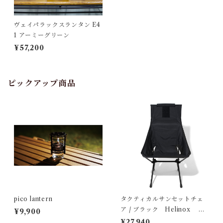
ヴェイパラックスランタン E4
1 アーミーグリーン
¥57,200
ピックアップ商品
pico lantern
タクティカルサンセットチェ
ア / ブラック Helinox ヘ
¥9,900
リノックス
¥27,940