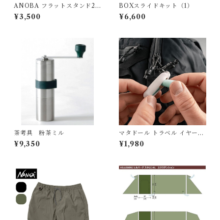
ANOBA フラットスタンド20
BOXスライドキット（1）
0 ブラック
¥3,500
¥6,600
茶考具 粉茶ミル
マタドール トラベル イヤープ
ラグス
¥9,350
¥1,980