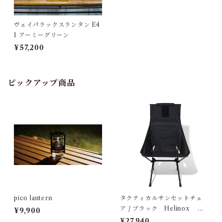
ヴェイパラックスランタン E4
1 アーミーグリーン
¥57,200
ピックアップ商品
pico lantern
タクティカルサンセットチェ
ア / ブラック Helinox ヘ
¥9,900
リノックス
¥27,940