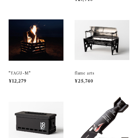
"YAGU-M"
flame arts
¥12,279
¥25,740