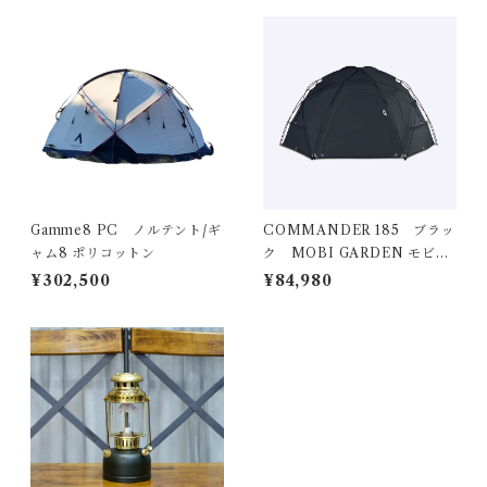
Gamme8 PC ノルテント/ギ
COMMANDER 185 ブラッ
ャム8 ポリコットン
ク MOBI GARDEN モビガ
ーデン
¥302,500
¥84,980