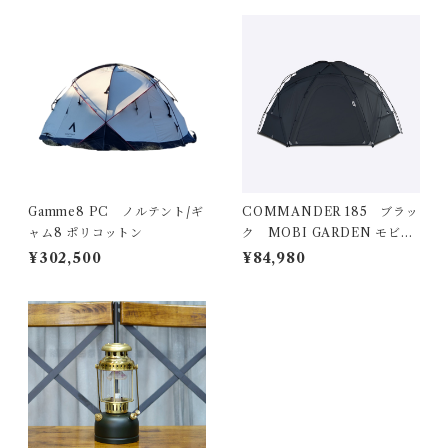
Gamme8 PC ノルテント/ギ
COMMANDER 185 ブラッ
ャム8 ポリコットン
ク MOBI GARDEN モビガ
ーデン
¥302,500
¥84,980