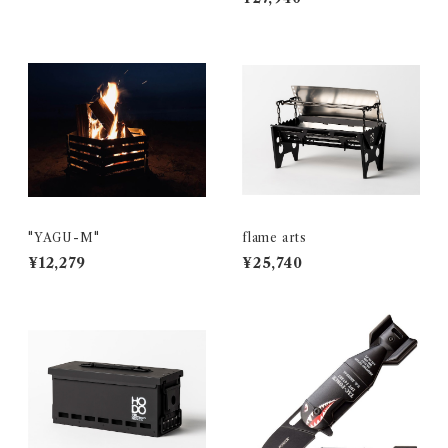
"YAGU-M"
flame arts
¥12,279
¥25,740