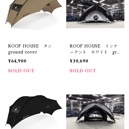
ROOF HOUSE タン
ROOF HOUSE インナ
ground cover
ーテント ホワイト gro
und cover
¥64,900
¥30,690
SOLD OUT
SOLD OUT