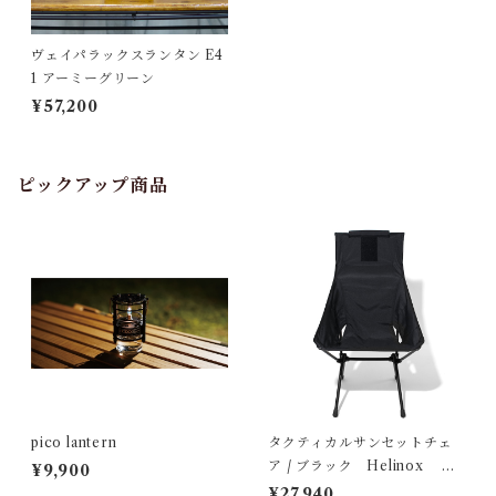
ヴェイパラックスランタン E4
1 アーミーグリーン
¥57,200
ピックアップ商品
pico lantern
タクティカルサンセットチェ
ア / ブラック Helinox ヘ
¥9,900
リノックス
¥27,940