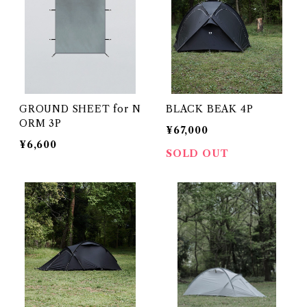
GROUND SHEET for N
BLACK BEAK 4P
ORM 3P
¥67,000
¥6,600
SOLD OUT