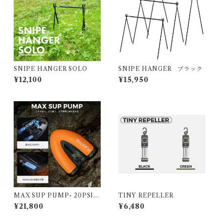
SNIPE HANGER SOLO
SNIPE HANGER ブラック
¥12,100
¥15,950
MAX SUP PUMP- 20PSI S
TINY REPELLER
UP用コードレス電動エアポン
¥21,800
¥6,480
プ