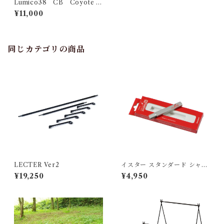
Lumico38 CB Coyote b
rown
¥11,000
同じカテゴリの商品
LECTER Ver2
イスター スタンダード シャー
プナー
¥19,250
¥4,950