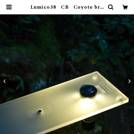
Lumico38 CB Coyote bro
wn | Abenteuer