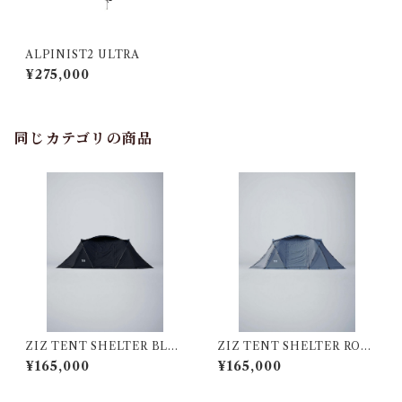
ALPINIST2 ULTRA
¥275,000
同じカテゴリの商品
ZIZ TENT SHELTER BLA
ZIZ TENT SHELTER ROC
CK
K GREY
¥165,000
¥165,000