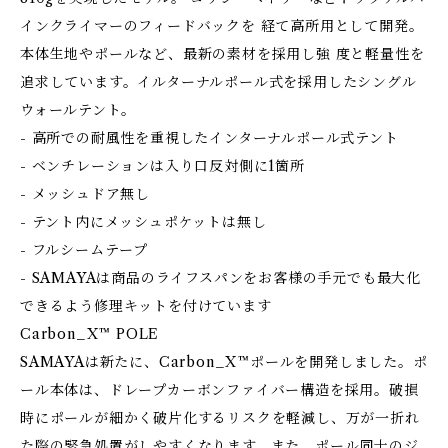
インクライマーのフィードバックを 経て高所用として開発。
本体生地やポールなど、最新の素材を採用し強 度と軽量性を
追求しています。イルターナルポール式を採用したシングル
ウォールテント。
- 高所での耐風性を重視したインターナルポール式テント
- ベンチレーションは入り口反対側に1箇所
- メッシュドア無し
- テント内にメッシュポケットは無し
- フルシームテープ
- SAMAYAは商品のライフスパンをお客様の手元でも最大化
できるよう修理キットを付けています
Carbon_X™ POLE
SAMAYAは新たに、Carbon_X™ポールを開発しました。ポ
ール本体は、ドレープカーボンファイバー構造を採用。破損
時にポールが細かく破片化するリスクを軽減し、万が一折れ
た際の緊急処置がしやすくなります。また、ポール同士のジ