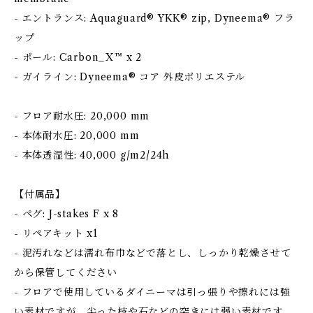
- エントランス: Aquaguard® YKK® zip, Dyneema® フラ
ップ
- ポール: Carbon_X™ x 2
- ガイライン: Dyneema® コア 外皮ポリエステル
- フロア耐水圧: 20,000 mm
- 本体耐水圧: 20,000 mm
- 本体透湿性: 40,000 g/m2/24h
【付属品】
- ペグ: J-stakes F x 8
- リペアキット x1
- 泥汚れなどは濡れ布巾などで落とし、しっかり乾燥させて
から保管してください
- フロアで使用しているダイニーマは引っ張りや擦れには強
い素材ですが、尖った枝や石などの突きには弱い素材です。