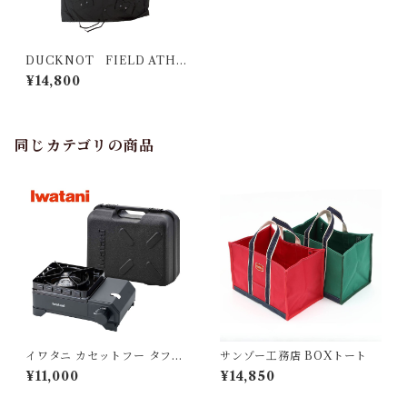
DUCKNOT FIELD ATHL
ETICS T/C コーチジャケッ
¥14,800
ト
同じカテゴリの商品
イワタニ カセットフー タフま
サンゾー工務店 BOXトート
るXG Jr.
¥11,000
¥14,850