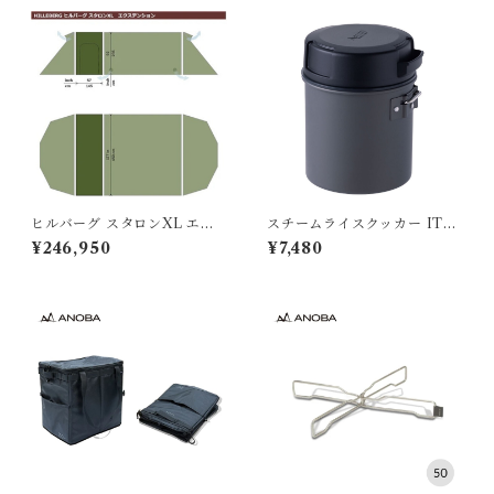
ヒルバーグ スタロンXL エク
スチームライスクッカー ITA
ステンション タクティカ
DAKI
¥246,950
¥7,480
ル ポールセット