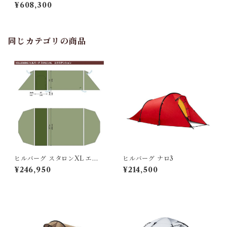
ス
¥608,300
同じカテゴリの商品
ヒルバーグ スタロンXL エク
ヒルバーグ ナロ3
ステンション タクティカ
¥246,950
¥214,500
ル ポールセット