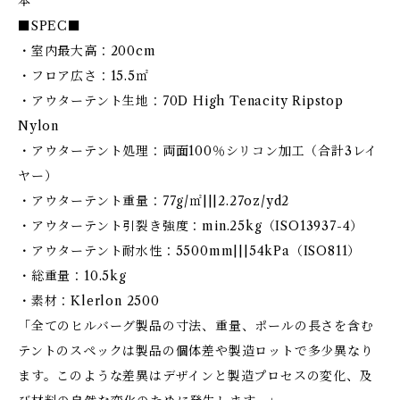
本
■SPEC■
・室内最大高：200cm
・フロア広さ：15.5㎡
・アウターテント生地：70D High Tenacity Ripstop
Nylon
・アウターテント処理：両面100％シリコン加工（合計3レイ
ヤー）
・アウターテント重量：77g/㎡|||2.27oz/yd2
・アウターテント引裂き強度：min.25kg（ISO13937-4）
・アウターテント耐水性：5500mm|||54kPa（ISO811）
・総重量：10.5kg
・素材：Klerlon 2500
「全てのヒルバーグ製品の寸法、重量、ポールの長さを含む
テントのスペックは製品の個体差や製造ロットで多少異なり
ます。このような差異はデザインと製造プロセスの変化、及