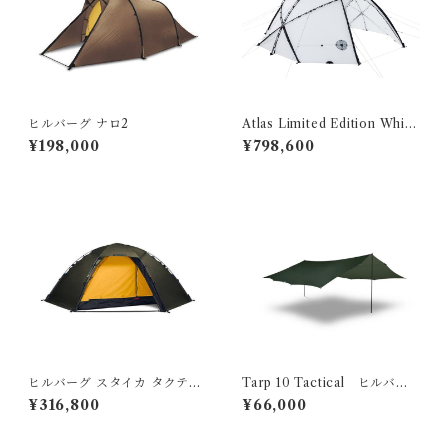
ヒルバーグ ナロ2
Atlas Limited Edition Whit
e/black ヒルバーグ アトラ
¥198,000
¥798,600
ス リミテッド ホワイト ベス
タビュールセット
ヒルバーグ スタイカ タクティ
Tarp 10 Tactical ヒルバー
カル
グ タープ10 タクティカル
¥316,800
¥66,000