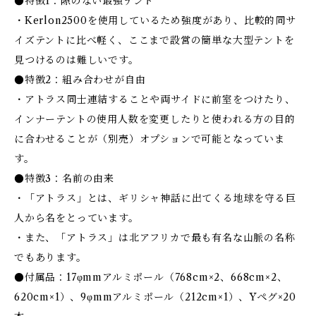
●特徴1：隙のない最強テント
・Kerlon2500を使用しているため強度があり、比較的同サ
イズテントに比べ軽く、ここまで設営の簡単な大型テントを
見つけるのは難しいです。
●特徴2：組み合わせが自由
・アトラス同士連結することや両サイドに前室をつけたり、
インナーテントの使用人数を変更したりと使われる方の目的
に合わせることが（別売）オプションで可能となっていま
す。
●特徴3：名前の由来
・「アトラス」とは、ギリシャ神話に出てくる地球を守る巨
人から名をとっています。
・また、「アトラス」は北アフリカで最も有名な山脈の名称
でもあります。
●付属品：17φmmアルミポール（768cm×2、668cm×2、
620cm×1）、9φmmアルミポール（212cm×1）、Yペグ×20