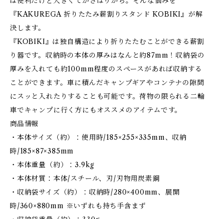
は便利だけど大きくてかさばりがち。そんな悩みを
『KAKUREGA 折りたたみ薪割りスタンド KOBIKI』が解
決します。
『KOBIKI』は独自構造により折りたたむことができる薪割
り器です。収納時の本体の厚みはなんと約87mm！収納袋の
厚みを入れても約100mm程度のスペースがあれば収納する
ことができます。車に積んだキャンプギアやコンテナの隙間
にスッと入れたりすることも可能です。荷物の限られる二輪
車でキャンプに行く方にもオススメのアイテムです。
商品情報
・本体サイズ（約）：使用時/185×255×335mm、収納
時/185×87×385mm
・本体重量（約）：3.9kg
・本体材質：本体/スチール、刃/刃物用炭素鋼
・収納袋サイズ（約）：収納時/280×400mm、展開
時/360×880mm ※いずれも持ち手含まず