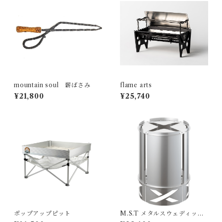
mountain soul 薪ばさみ
flame arts
¥21,800
¥25,740
ポップアップピット
M.S.T メタルスウェディッシ
ュトーチ