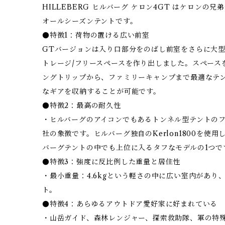
HILLEBERG ヒルバーグ ケロン4GT はケロン
オールシーズンテントです。
●特徴1：荷物の置ける広い前室
GTバージョンは入り口部分をのばし前室をさらに大
トレージ/フリースペースを作り出しました。スペース
ングトリップから、ファミリーキャンプまで最適なテ
なギアを収納することが可能です。
●特徴2：最高の耐久性
・ヒルバーグのアイコンでもあるトンネル型テントの
社の象徴です。ヒルバーグ独自のKerlon1800を使
バーグテントの中でも上位に入るタフなモデルの1つで
●特徴3：強度に反比例した重量と居住性
・最小重量：4.6kgという軽さの中に広い室内があり
ト。
●特徴4：あらゆるアウトドア愛好家に好まれている
・山岳ガイド、森林レンジャー、探索救助隊、軍の特