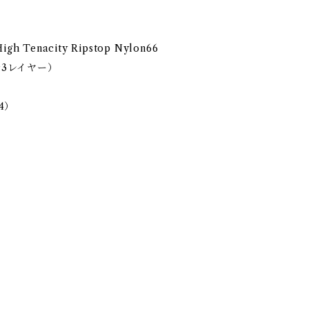
enacity Ripstop Nylon66
3レイヤー）
4）
）