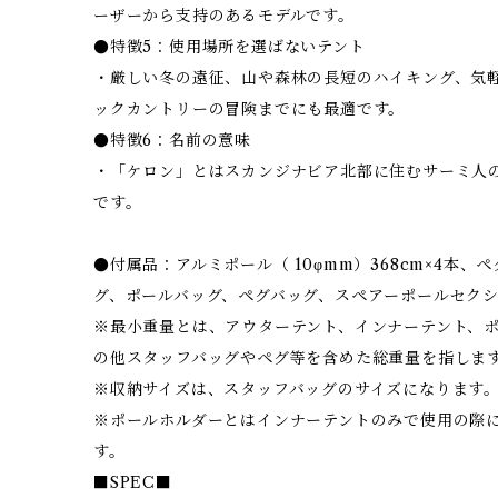
ーザーから支持のあるモデルです。
●特徴5：使用場所を選ばないテント
・厳しい冬の遠征、山や森林の長短のハイキング、気
ックカントリーの冒険までにも最適です。
●特徴6：名前の意味
・「ケロン」とはスカンジナビア北部に住むサーミ人
です。
●付属品：アルミポール（ 10φmm）368cm×4本、
グ、ポールバッグ、ペグバッグ、スペアーポールセク
※最小重量とは、アウターテント、インナーテント、
の他スタッフバッグやペグ等を含めた総重量を指しま
※収納サイズは、スタッフバッグのサイズになります
※ポールホルダーとはインナーテントのみで使用の際
す。
■SPEC■