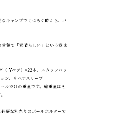
軽なキャンプでくつろぐ時から、バ
の言葉で「素晴らしい」という意味
ペグ（ Yペグ）×22本、スタッフバッ
ション、リペアスリーブ
ポールだけの重量です。総重量はそ
す。
。
に必要な別売りのポールホルダーで