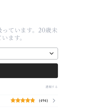
っています。20歳未
ています。
通報する
(494)