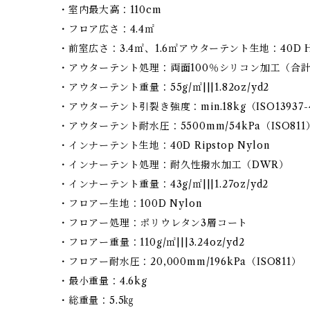
・室内最大高：110cm
・フロア広さ：4.4㎡
・前室広さ：3.4㎡、1.6㎡アウターテント生地：40D High T
・アウターテント処理：両面100％シリコン加工（合計
・アウターテント重量：55g/㎡|||1.82oz/yd2
・アウターテント引裂き強度：min.18kg（ISO13937-
・アウターテント耐水圧：5500mm/54kPa（ISO811
・インナーテント生地：40D Ripstop Nylon
・インナーテント処理：耐久性撥水加工（DWR）
・インナーテント重量：43g/㎡|||1.27oz/yd2
・フロアー生地：100D Nylon
・フロアー処理：ポリウレタン3層コート
・フロアー重量：110g/㎡|||3.24oz/yd2
・フロアー耐水圧：20,000mm/196kPa（ISO811）
・最小重量：4.6kg
・総重量：5.5㎏