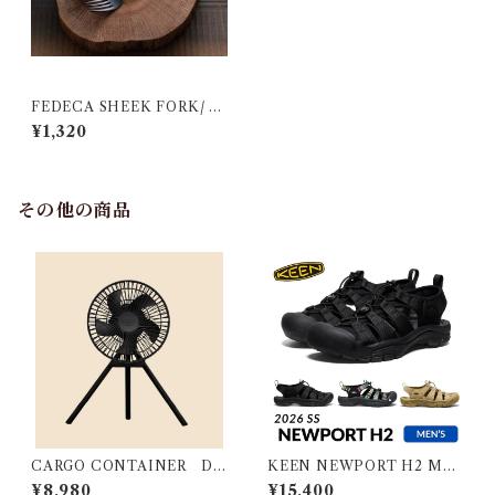
FEDECA SHEEK FORK/ S
POON
¥1,320
その他の商品
CARGO CONTAINER DU
KEEN NEWPORT H2 ME
AL FAN - M
N キーン ニューポート エイチ
¥8,980
¥15,400