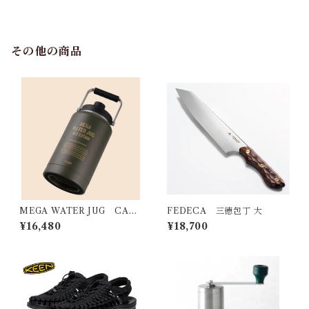
その他の商品
MEGA WATER JUG CARG
FEDECA 三徳包丁 大
O
¥16,480
¥18,700