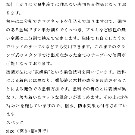
な仕上がりは大量生産では作れない表情ある作品となってお
ります。
台座は二分割できマグネットを仕込んでおりますので、磁性
のある金属ですと半分割りでくっつき、アルミなど磁性の無
い金属は二分割で挟んで安定します。単体でも自立しますの
でウッドのテーブルなどでも使用できます。これまでのクラ
ンプ式のスタンドでは出来なかった全てのテーブルで使用が
可能となっております。
塗装方法には“鉄媒染”という染色技術を用いています。塗料
による着色とは異なり、媒染液と木材の成分を反応させるこ
とによる発色での塗装方法です。塗料での着色とは表情が異
なり、落ち着いたマットな風合いが楽しめます。その上にｵｲﾙ
ﾌｨﾆｯｼｭを施していますので、撥水、防水効果も付与されてい
ます。
スペック
size（高さ×幅×奥行）