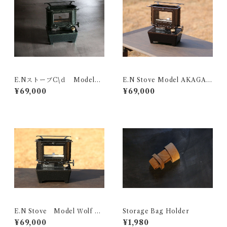
E.NストーブC\ｄ Modelク
E.N Stove Model AKAGAN
ロコダイル
E
¥69,000
¥69,000
E.N Stove Model Ｗolf Sil
Storage Bag Holder
ver
¥69,000
¥1,980