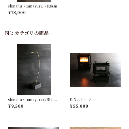
shinahu～tamayura～鉄媒染
¥18,000
同じカテゴリの商品
shinahu～tamayura台座＋バ
E.Nストーブ
ーセット～ 鉄媒染
¥9,500
¥55,000