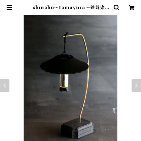
shinahu～tamayura～鉄媒染 |
Abenteuer