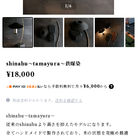
1
/6
shinahu～tamayura～鉄媒染
¥18,000
¥6,000
なら
手数料無料で
月々
から
別途送料がかかります。
送料を確認する
shinahu～tamayura～
従来のshinahuより高さを抑えたモデルになります。
全てハンドメイドで製作されており、木の状態を見極め最適