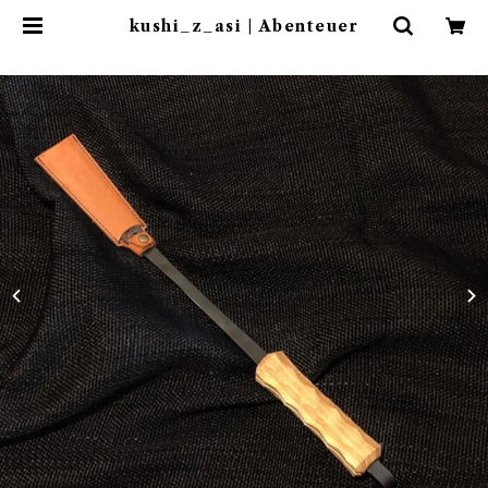
kushi_z_asi | Abenteuer