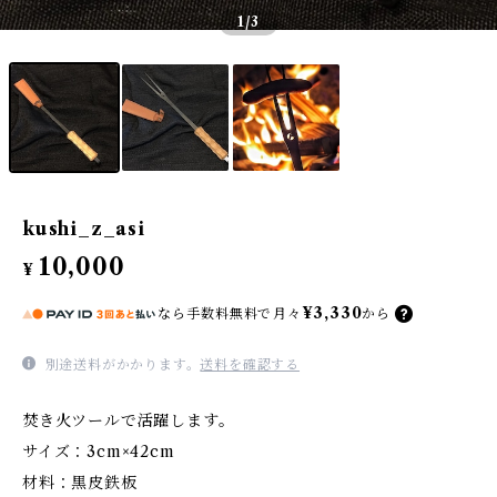
1
/3
kushi_z_asi
10,000
¥
¥3,330
なら
手数料無料で
月々
から
別途送料がかかります。
送料を確認する
焚き火ツールで活躍します。
サイズ：3cm×42cm
材料：黒皮鉄板