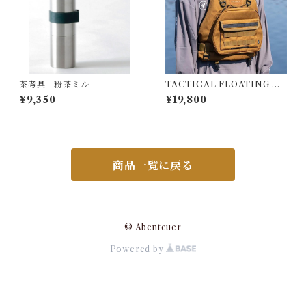
茶考具 粉茶ミル
TACTICAL FLOATING DE
VICE
¥9,350
¥19,800
商品一覧に戻る
© Abenteuer
Powered by