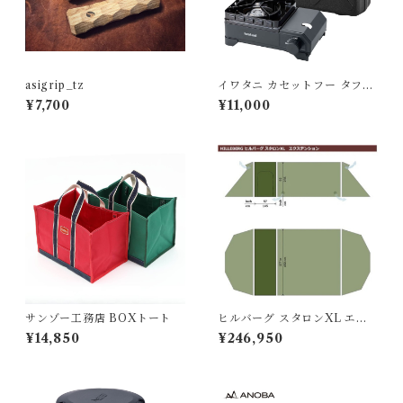
asigrip_tz
イワタニ カセットフー タフま
るXG Jr.
¥7,700
¥11,000
サンゾー工務店 BOXトート
ヒルバーグ スタロンXL エク
ステンション タクティカ
¥14,850
¥246,950
ル ポールセット