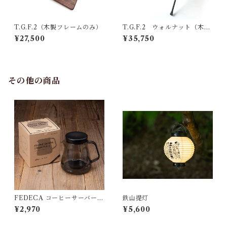
T.G.F.2（木製フレームのみ）
T.G.F.2 ウォルナット（木製
フレーム+天板×2）
¥27,500
¥35,750
その他の商品
FEDECA コーヒーサーバー S
鉄山提灯
TRON 大
¥2,970
¥5,600