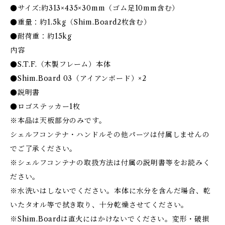
●サイズ:約313×435×30mm（ゴム足10mm含む）
●重量：約1.5kg（Shim.Board2枚含む）
●耐荷重：約15kg
内容
●S.T.F.（木製フレーム）本体
●Shim.Board 03（アイアンボード）×2
●説明書
●ロゴステッカー1枚
※本品は天板部分のみです。
シェルフコンテナ・ハンドルその他パーツは付属しませんの
でご了承ください。
※シェルフコンテナの取扱方法は付属の説明書等をお読みく
ださい。
※水洗いはしないでください。本体に水分を含んだ場合、乾
いたタオル等で拭き取り、十分乾燥させてください。
※Shim.Boardは直火にはかけないでください。変形・破損