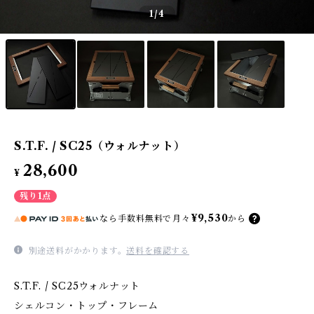
1
/4
S.T.F. / SC25（ウォルナット）
28,600
¥
残り1点
¥9,530
なら
手数料無料で
月々
から
別途送料がかかります。
送料を確認する
S.T.F. / SC25ウォルナット
シェルコン・トップ・フレーム