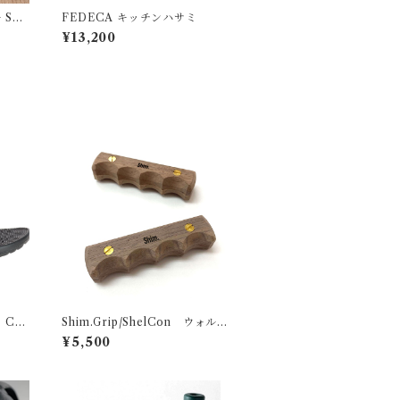
 STR
FEDECA キッチンハサミ
¥13,200
 CH
Shim.Grip/ShelCon ウォルナ
ット
¥5,500