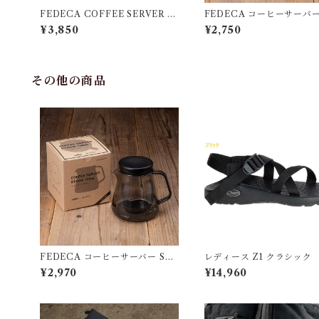
FEDECA COFFEE SERVER S
FEDECA コーヒーサーバー
TRON 専用蓋
ON 小
¥3,850
¥2,750
その他の商品
FEDECA コーヒーサーバー STR
レディース Z1 クラシック
ON 大
ACO チャコ
¥2,970
¥14,960