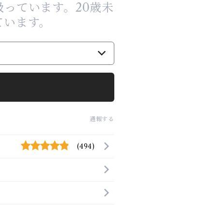
っています。20歳未
ています。
通報する
(494)