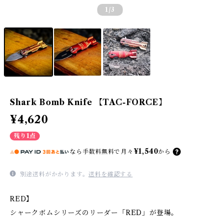
1
/3
Shark Bomb Knife 【TAC-FORCE】
¥4,620
残り1点
¥1,540
なら
手数料無料で
月々
から
別途送料がかかります。
送料を確認する
RED】
シャークボムシリーズのリーダー「RED」が登場。