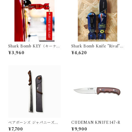
Shark Bomb KEY（キーケー
Shark Bomb Knife ”Rival”
ス）
NAVY
¥3,960
¥4,620
ベアボーンズ ジャパニーズナ
CUDEMAN KNIFE 147-R
タアックス2.0
¥7,700
¥9,900