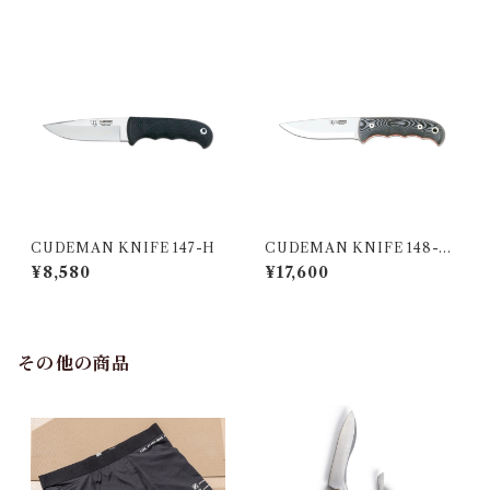
CUDEMAN KNIFE 147-H
CUDEMAN KNIFE 148-M
*（MOVA）
¥8,580
¥17,600
その他の商品