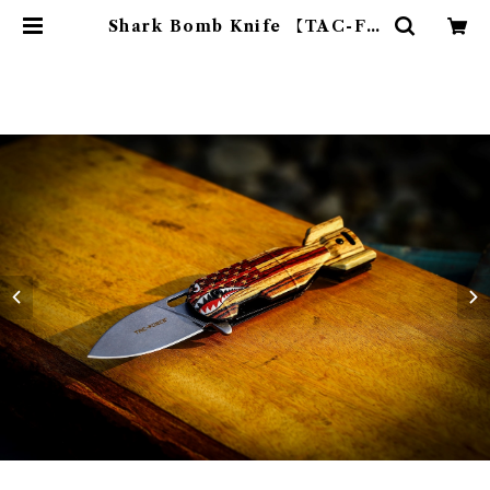
Shark Bomb Knife 【TAC-FO
RCE】 | Abenteuer