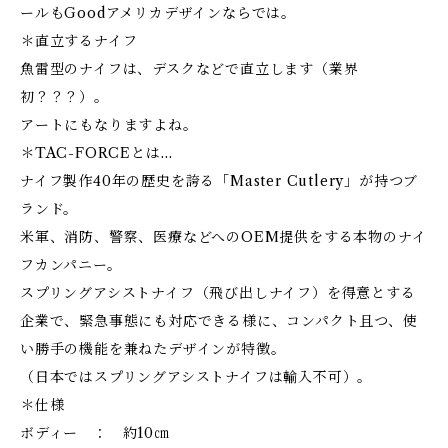
ールもGoodアメリカデザインならでは。
＊直立するナイフ
魚雷型のナイフは、デスクなどで直立します（業界
初？？？）。
アートにもなりますよね。
＊TAC-FORCEとは…
ナイフ製作40年の歴史を誇る「Master Cutlery」が持つブ
ランド。
米軍、消防、警察、医療などへのOEM提供をする本物のナイ
フカンパニー。
スプリングアシストナイフ（飛び出しナイフ）を得意とする
企業で、緊急事態にも対応できる様に、コンパクト且つ、使
い勝手の機能を兼ねたデザインが特徴。
（日本ではスプリングアシストナイフは輸入不可）。
＊仕様
ボディー ： 約10㎝