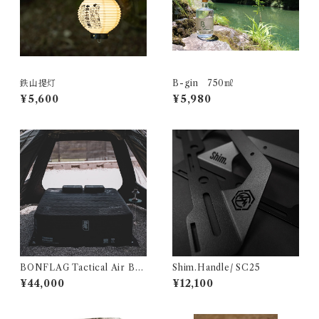
鉄山提灯
B-gin 750㎖
¥5,600
¥5,980
BONFLAG Tactical Air Bed
Shim.Handle/ SC25
2P
¥44,000
¥12,100