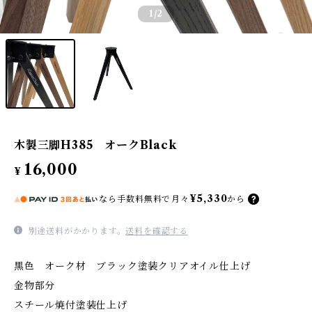
1
/2
木製三脚H385 オークBlack
16,000
¥
¥5,330
なら
手数料無料で
月々
から
別途送料がかかります。
送料を確認する
黒色 オーク材 ブラック塗装クリアオイル仕上げ
金物部分
スチール焼付塗装仕上げ