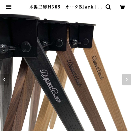
木製三脚H385 オークBlack | A
benteuer