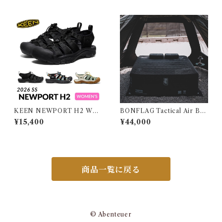
KEEN NEWPORT H2 WO
BONFLAG Tactical Air Bed
MEN キーン ニューポート エ
2P
¥15,400
¥44,000
イチツー ウィメンズ
商品一覧に戻る
© Abenteuer