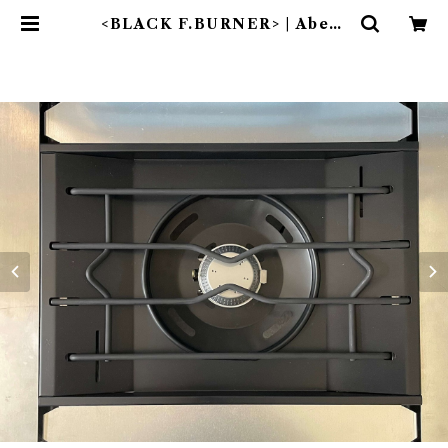
<BLACK F.BURNER> | Abent
euer