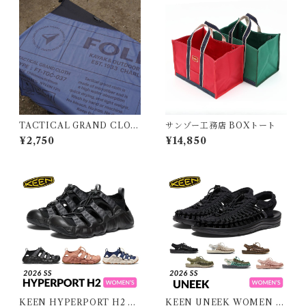
TACTICAL GRAND CLOT
サンゾー工務店 BOXトート
H
¥2,750
¥14,850
KEEN HYPERPORT H2 W
KEEN UNEEK WOMEN キ