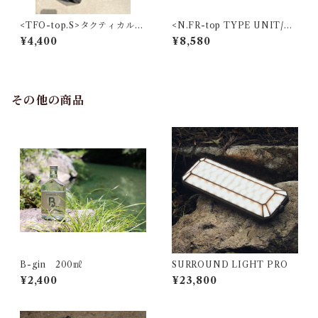
<TFO-top.S>タクティカルフ
<N.FR-top TYPE UNIT/04
ィールドオフィスTOP.Sサイ
> ブラック
¥4,400
¥8,580
ズ
その他の商品
B-gin 200㎖
SURROUND LIGHT PRO
¥2,400
¥23,800