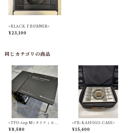
<BLACK F.BURNER>
¥23,100
同じカテゴリの商品
<TFO-top.M>タクティカル
<FB-KAHOGO.CASE>
フィールドオフィスTOP.Mサ
¥8,580
¥15,400
イズ