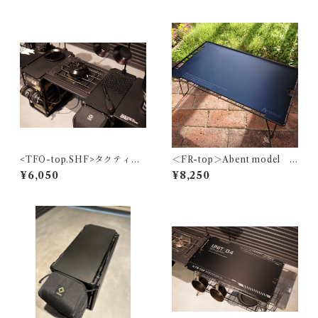
<TFO-top.SHF>タクティカ
＜FR-top＞Abent model
ルフィールドオフィスTOPフ
フィールドラック用天板～ブ
¥6,050
¥8,250
ラットバーナー
ラック〜