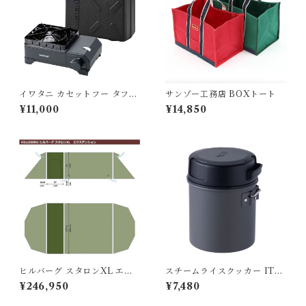
イワタニ カセットフー タフま
サンゾー工務店 BOXトート
るXG Jr.
¥11,000
¥14,850
ヒルバーグ スタロンXL エク
スチームライスクッカー ITA
ステンション タクティカ
DAKI
¥246,950
¥7,480
ル ポールセット