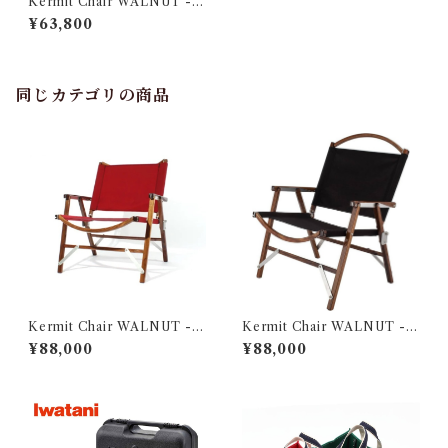
Kermit Chair WALNUT -F
OREST GREEN-
¥63,800
同じカテゴリの商品
Kermit Chair WALNUT -B
Kermit Chair WALNUT -Bl
URGUNDY-
ack-
¥88,000
¥88,000