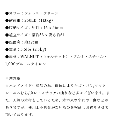
●カラー：フォレストグリーン
●耐荷重：250LB（113kg）
●収納サイズ：約11 x 16 x 56cm
●組立サイズ：幅約53 x 高さ約61
●座面高：約32cm
●重量：5.5lbs (2.5kg)
●素材：WALNUT（ウォルナット）・アルミ・スチール・
1,000デニールナイロン
※注意※
※ハンドメイド生産品の為、個体によりキズ・バリ/ササク
レ・ニスむら/タレ・ステッチの曲りなど多々ございます。ま
た、天然の木材をしているため、木本来のすれや、傷などが
ありますが、使用上不具合がないものを検品しお送りさせて
頂いております。