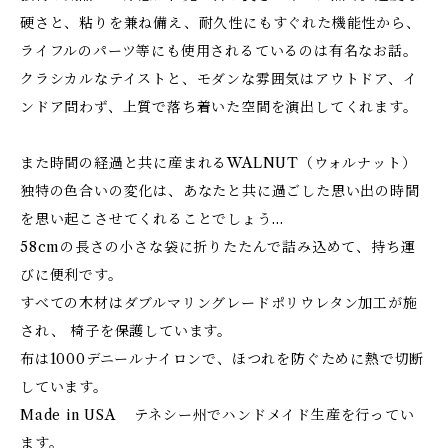
硬さと、粘りを兼ね備え、耐久性にもすぐれた機能性から、
ライフルのパーツ等にも使用されるているのは有名なお話。
クラシカルなテイストと、モダンな雰囲気はアウトドア、イ
ンドア問わず、上質で落ち着いた空間を演出してくれます。
また時間の経過と共に産まれるWALNUT（ウォルナット）
独特の色合いの変化は、あなたと共に過ごした思い出の時間
を思い起こさせてくれることでしょう…
58cmの長さの小さな袋に折りたたんで詰み込めて、持ち運
びに便利です。
すべての木材はダブルマリングレードポリウレタン加工が施
され、 椅子を保護しています。
布は1000デニールナイロンで、ほつれを防ぐために熱で切断
しています。
Made in USA テネシー州でハンドメイド生産を行ってい
ます。