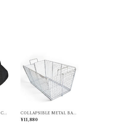
 CAS
COLLAPSIBLE METAL BAS
KET
¥11,880