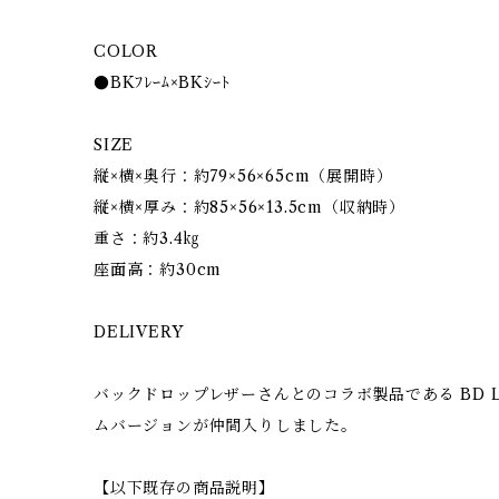
COLOR
●BKﾌﾚｰﾑ×BKｼｰﾄ
SIZE
縦×横×奥行：約79×56×65cm（展開時）
縦×横×厚み：約85×56×13.5cm（収納時）
重さ：約3.4㎏
座面高：約30cm
DELIVERY
バックドロップレザーさんとのコラボ製品である BD LOW
ムバージョンが仲間入りしました。
【以下既存の商品説明】