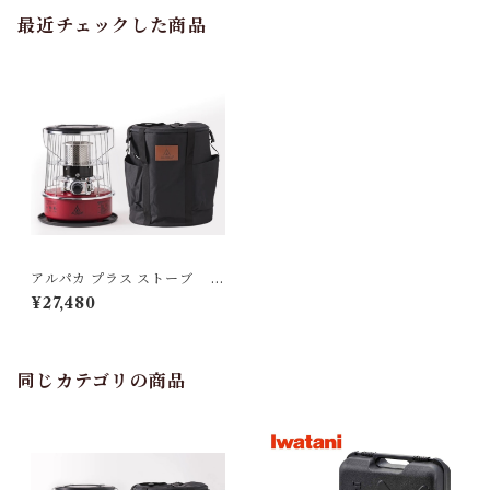
最近チェックした商品
アルパカ プラス ストーブ レ
ッド TS－77NC（専用バッ
¥27,480
グ付）
同じカテゴリの商品