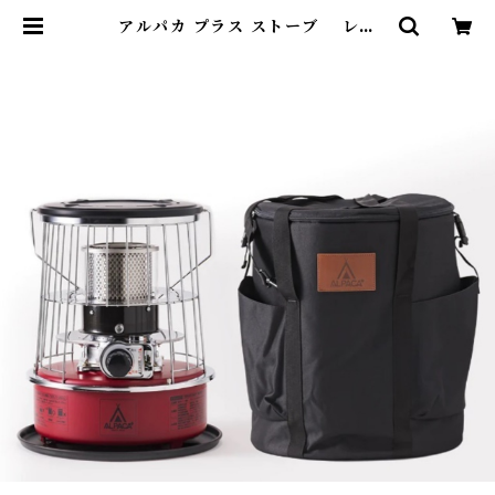
アルパカ プラス ストーブ レッ
ド TS－77NC（専用バッグ付） |
Abenteuer