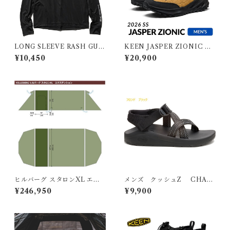
LONG SLEEVE RASH GUA
KEEN JASPER ZIONIC M
RD/ロングスリーブ ラッシュ
EN キーン ジャスパーザイオ
¥10,450
¥20,900
ガード ブラック
ニック メンズ
ヒルバーグ スタロンXL エク
メンズ クッシュZ CHAC
ステンション タクティカ
O
¥246,950
¥9,900
ル ポールセット