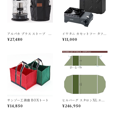
アルパカ プラス ストーブ ブ
イワタニ カセットフー タフま
ラック TS－77NC（専用バ
るXG Jr.
¥27,480
¥11,000
ッグ付）
サンゾー工務店 BOXトート
ヒルバーグ スタロンXL エク
ステンション タクティカ
¥14,850
¥246,950
ル ポールセット