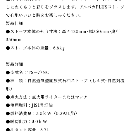
しにぬくもりと彩りをプラスします。アルパカPLUSストーブ
で心地いいひと時をお楽しみください。
製品仕様
●ストーブ本体の外形寸法：高さ420mm×幅350mm×奥行
350mm
●ストーブ本体の重量：6.6kg
製品詳細
●型式名：TS－77NC
●種 類：自然通気型開放式石油ストーブ（しん式･自然対流
形）
●点火方法：点火用ライターまたはマッチ
●使用燃料：JIS1号灯油
●燃料消費量：3.0ｋW（0.293L/h）
●暖房出力：3.0ｋW
●油タンク容量：3.7L