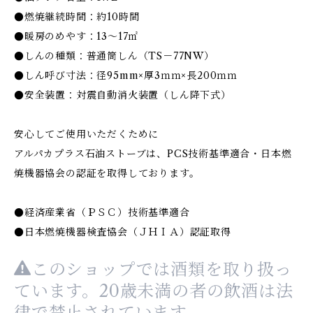
●燃焼継続時間：約10時間
●暖房のめやす：13～17㎡
●しんの種類：普通筒しん（TS－77NW）
●しん呼び寸法：径95mm×厚3ｍｍ×長200ｍｍ
●安全装置：対震自動消火装置（しん降下式）
安心してご使用いただくために
アルパカプラス石油ストーブは、PCS技術基準適合・日本燃
焼機器協会の認証を取得しております。
●経済産業省（ＰＳＣ）技術基準適合
●日本燃焼機器検査協会（ＪＨＩＡ）認証取得
このショップでは酒類を取り扱っ
ています。20歳未満の者の飲酒は法
律で禁止されています。