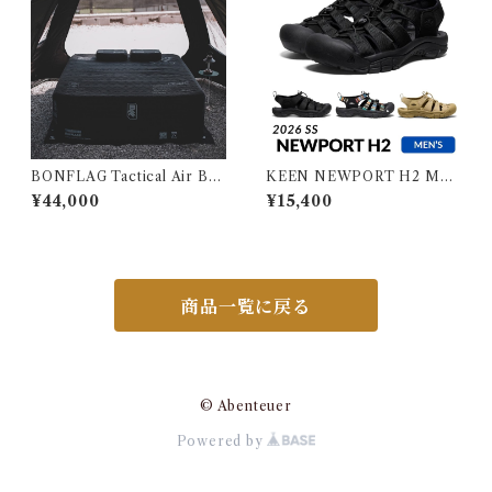
BONFLAG Tactical Air Bed
KEEN NEWPORT H2 ME
2P
N キーン ニューポート エイチ
¥44,000
¥15,400
ツー メンズ
商品一覧に戻る
© Abenteuer
Powered by