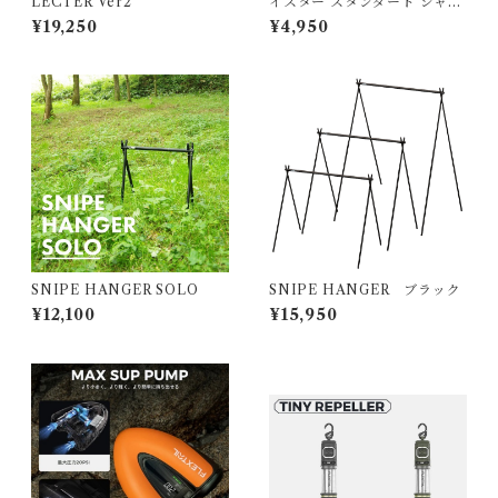
LECTER Ver2
イスター スタンダード シャー
プナー
¥19,250
¥4,950
SNIPE HANGER SOLO
SNIPE HANGER ブラック
¥12,100
¥15,950