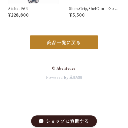
Atcha-96R
Shim.Grip/ShelCon ウォル
ナット
¥228,800
¥5,500
商品一覧に戻る
© Abenteuer
Powered by
ショップに質問する