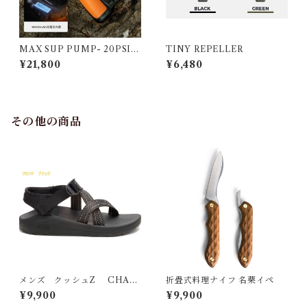
MAX SUP PUMP- 20PSI S
TINY REPELLER
UP用コードレス電動エアポン
¥21,800
¥6,480
プ
その他の商品
メンズ クッシュZ CHAC
折畳式料理ナイフ 名栗イペ
O
¥9,900
¥9,900