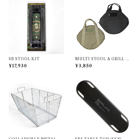
SB STOOL KIT
MULTI STOOL & GRILL C
ASE ブラック
¥17,930
¥3,850