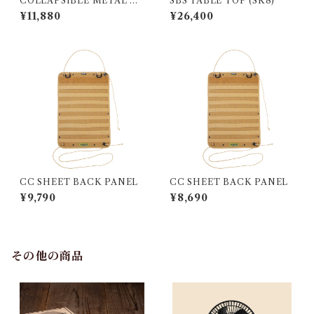
COLLAPSIBLE METAL BA
SBS TABLE TOP (SK8)
SKET
¥11,880
¥26,400
CC SHEET BACK PANEL
CC SHEET BACK PANEL
¥9,790
¥8,690
その他の商品