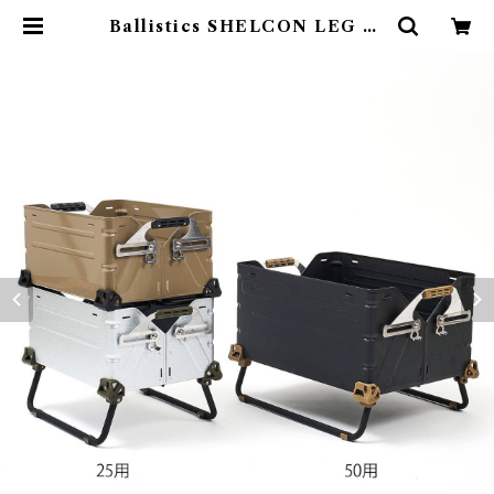
Ballistics SHELCON LEG 25
ＢＫ | Abenteuer