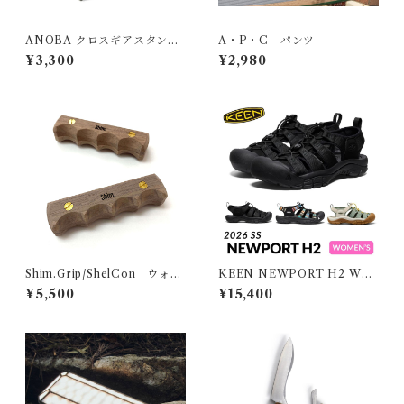
ANOBA クロスギアスタンド
A・P・C パンツ
SUS Ver.
¥3,300
¥2,980
Shim.Grip/ShelCon ウォル
KEEN NEWPORT H2 WO
ナット
MEN キーン ニューポート エ
¥5,500
¥15,400
イチツー ウィメンズ