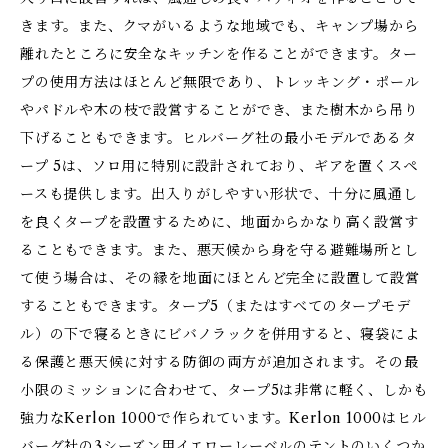
きます。また、クマがいるような地域でも、キャンプ場から
離れたところに安全なキッチンを作ることができます。ター
プの使用方法はほとんど無限であり、トレッキング・ポール
やパドルや木の枝で設営することができ、また樹木から吊り
下げることもできます。ヒルバーグ社の最小モデルであるタ
ープ 5は、ソロ用に特別に設計されており、ギアを置くスペ
ースも提供します。出入りがしやすい形状で、十分に風通し
を良くタープを設置するために、地面からかなり高く設営す
ることもできます。また、悪天候から身を守る避難場所とし
て使う場合は、その縁を地面にほとんど完全に設置して設営
することもできます。タープ5（またはすべてのタープモデ
ル）の下で寝るときにビバノラックを併用すると、寝袋によ
る保護と悪天候に対する防御の両方が追加されます。その最
小限のミッションに合わせて、タープ5は非常に軽く、しかも
強力なKerlon 1000で作られています。Kerlon 1000はヒル
バーグ社の3シーズン用イエローレーベルのテントのいくつか