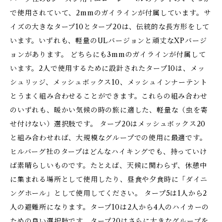
で使用されていて、2mmのガイラインが付属しています。サ
イズの大きなタープ10とタープ20は、伝統的な長方形をして
います。いずれも、軽量のULバージョンと頑丈なXPバージ
ョンがあります。 どちらにも3mmのガイラインが付属して
います。2人で使用するために設計されたタープ10は、メッ
シュリッジ、メッシュボックス10、メッシュインナーテント
とうまく組み合わせることができます。これらの組み合わせ
のいずれも、暖かい気候の時の旅に適した、軽量な（虫を寄
せ付けない）選択肢です。 タープ20はメッシュボックス20
と組み合わせれば、大規模なグループでの使用に最適です。
ヒルバーグ社のタープはどんなハイキングでも、持っていけ
ば素晴らしいものです。たとえば、天候に関わらず、休憩中
に集まれる場所として使用したり、昼食や夕食時に「ダイニ
ングホール」として使用してください。 タープ5は1人から2
人の避難所になります。タープ10は2人から4人のハイカーの
ための良い選択肢です。タープ20はさらに大きなグループを