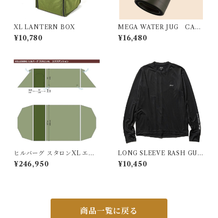
XL LANTERN BOX
MEGA WATER JUG CARG
O
¥10,780
¥16,480
ヒルバーグ スタロンXL エク
LONG SLEEVE RASH GUA
ステンション タクティカ
RD/ロングスリーブ ラッシュ
¥246,950
¥10,450
ル ポールセット
ガード ブラック
商品一覧に戻る