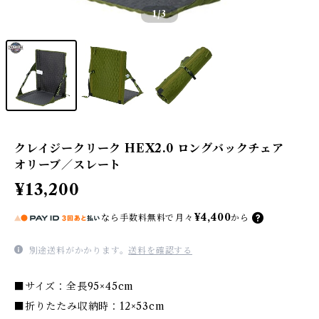
1
/3
クレイジークリーク HEX2.0 ロングバックチェア
オリーブ／スレート
¥13,200
¥4,400
なら
手数料無料で
月々
から
別途送料がかかります。
送料を確認する
■サイズ：全長95×45cm
■折りたたみ収納時：12×53cm