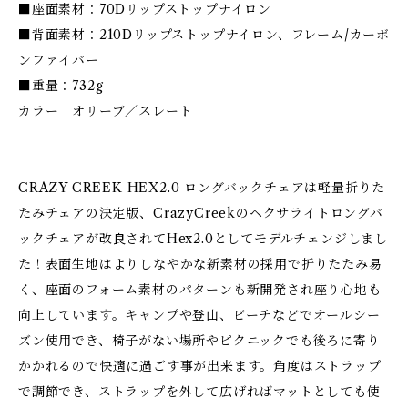
■座面素材：70Dリップストップナイロン
■背面素材：210Dリップストップナイロン、フレーム/カーボ
ンファイバー
■重量：732g
カラー オリーブ／スレート
CRAZY CREEK HEX2.0 ロングバックチェアは軽量折りた
たみチェアの決定版、CrazyCreekのヘクサライトロングバ
ックチェアが改良されてHex2.0としてモデルチェンジしまし
た！表面生地はよりしなやかな新素材の採用で折りたたみ易
く、座面のフォーム素材のパターンも新開発され座り心地も
向上しています。キャンプや登山、ビーチなどでオールシー
ズン使用でき、椅子がない場所やピクニックでも後ろに寄り
かかれるので快適に過ごす事が出来ます。角度はストラップ
で調節でき、ストラップを外して広げればマットとしても使