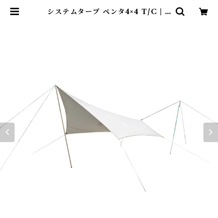
システムタープ ペンタ4×4 T/C | A
benteuer