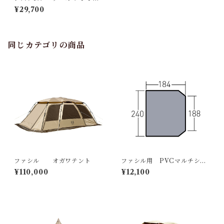
C
¥29,700
同じカテゴリの商品
ファシル オガワテント
ファシル用 PVCマルチシー
ト
¥110,000
¥12,100