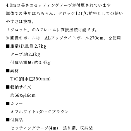
4.0mの長さのセッティングテープが付属されています
単体での使用はもちろん、グロッケ12T/C前室としての使い
やすさは抜群。
「グロッケ」のAフレームに直接接続可能です。
※画像のポールは「ALアップライトポール270cm」を使用
■重量/総重量:2.7kg
タープ:約2.3kg
付属品重量: 約0.4kg
■素材
T/C(耐水圧350mm)
■収納サイズ
約36xφ16cm
■カラー
オフホワイトxダークブラウン
■付属品
セッティングテープ(4m)、張り綱、収納袋