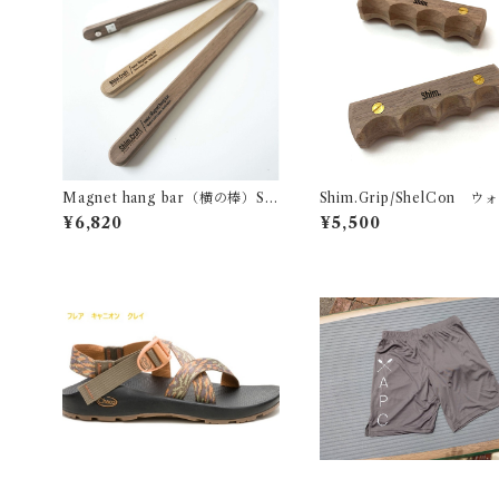
Magnet hang bar（横の棒）SC
Shim.Grip/ShelCon ウ
25 ウォルナット
ット
¥6,820
¥5,500