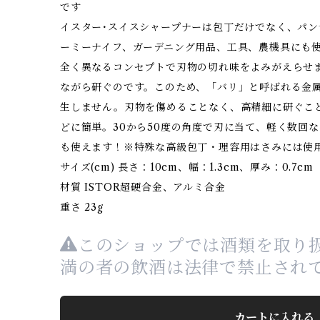
です
イスター･スイスシャープナーは包丁だけでなく、パ
ーミーナイフ、ガーデニング用品、工具、農機具にも
全く異なるコンセプトで刃物の切れ味をよみがえらせ
ながら研ぐのです。このため、「バリ」と呼ばれる金
生しません。刃物を傷めることなく、高精細に研ぐこ
どに簡単。30から50度の角度で刃に当て、軽く数回
も使えます！※特殊な高級包丁・理容用はさみには使
サイズ(cm) 長さ：10cm、幅：1.3cm、厚み：0.7cm
材質 ISTOR超硬合金、アルミ合金
重さ 23g
このショップでは酒類を取り扱
満の者の飲酒は法律で禁止され
カートに入れる