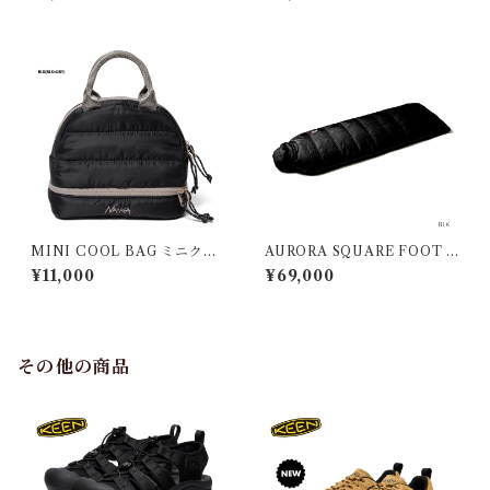
DVENTURE TEE
MINI COOL BAG ミニクー
AURORA SQUARE FOOT 8
ル バッグ
00STD/オーロラスクエアフ
¥11,000
¥69,000
ット800STD ナンガ シュ
ラフ
その他の商品