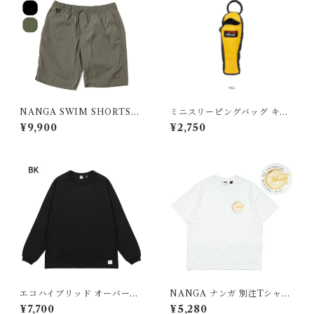
NANGA SWIM SHORTS／
ミニスリーピングバッグ キー
ナンガ スイムショーツ
ホルダー
¥9,900
¥2,750
エコハイブリッド オーバーサ
NANGA ナンガ 別注Tシャツ
イズ ロングスリーブTシャツ
LET'S CONTINUE THE A
¥7,700
¥5,280