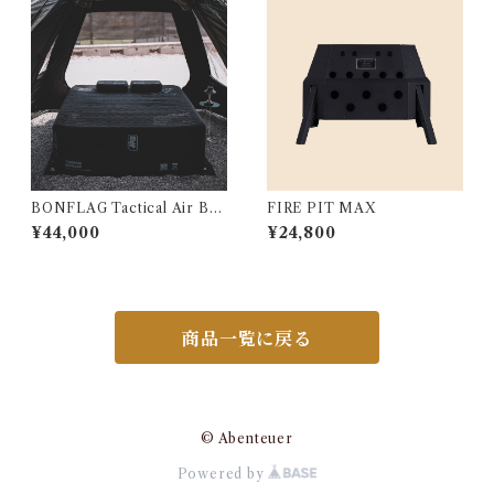
BONFLAG Tactical Air Bed
FIRE PIT MAX
2P
¥44,000
¥24,800
商品一覧に戻る
© Abenteuer
Powered by