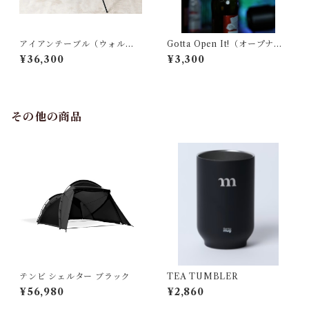
アイアンテーブル（ウォルナ
Gotta Open It!（オープナ
ット版）
ー）
¥36,300
¥3,300
その他の商品
テンビ シェルター ブラック
TEA TUMBLER
¥56,980
¥2,860