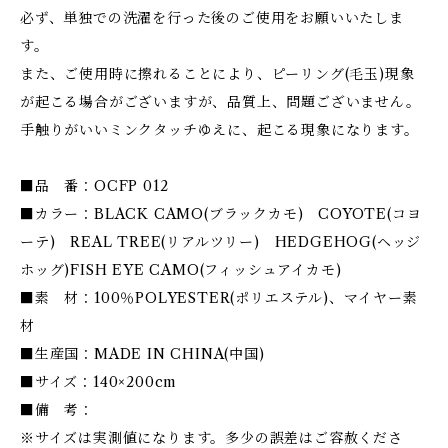
必ず、単独での洗濯を行った後のご使用をお願いいたしま
す。
また、ご使用時に擦れることにより、ピーリング(毛玉)現象
が起こる場合がございますが、品質上、問題ございません。
手触りがいいミンクタッチゆえに、起こる現象になります。
■品 番：OCFP 012
■カラー：BLACK CAMO(ブラックカモ) COYOTE(コヨ
ーテ) REAL TREE(リアルツリー) HEDGEHOG(ヘッジ
ホッグ)FISH EYE CAMO(フィッシュアイカモ)
■素 材：100％POLYESTER(ポリエステル)、マイヤー素
材
■生産国：MADE IN CHINA(中国)
■サイズ：140×200cm
■備 考：
※サイズは実測値になります。多少の誤差はご容赦くださ