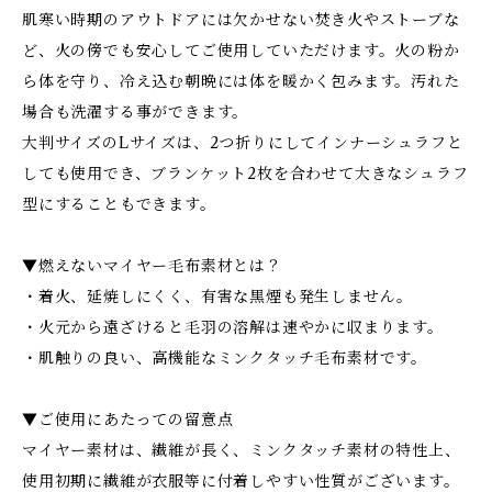
肌寒い時期のアウトドアには欠かせない焚き火やストーブな
ど、火の傍でも安心してご使用していただけます。火の粉か
ら体を守り、冷え込む朝晩には体を暖かく包みます。汚れた
場合も洗濯する事ができます。
大判サイズのLサイズは、2つ折りにしてインナーシュラフと
しても使用でき、ブランケット2枚を合わせて大きなシュラフ
型にすることもできます。
▼燃えないマイヤー毛布素材とは？
・着火、延焼しにくく、有害な黒煙も発生しません。
・火元から遠ざけると毛羽の溶解は速やかに収まります。
・肌触りの良い、高機能なミンクタッチ毛布素材です。
▼ご使用にあたっての留意点
マイヤー素材は、繊維が長く、ミンクタッチ素材の特性上、
使用初期に繊維が衣服等に付着しやすい性質がございます。