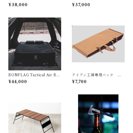
a 2P
a 1P
¥38,000
¥37,000
BONFLAG Tactical Air Bed
アイアン工房専用バック ア
2P
イアンテーブル用
¥44,000
¥7,700