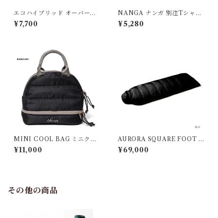
エコハイブリッド オーバーサ
NANGA ナンガ 別注Tシャツ
イズ ロングスリーブTシャツ
LET'S CONTINUE THE A
¥7,700
¥5,280
DVENTURE TEE
MINI COOL BAG ミニクー
AURORA SQUARE FOOT 8
ル バッグ
00STD/オーロラスクエアフ
¥11,000
¥69,000
ット800STD ナンガ シュ
ラフ
その他の商品