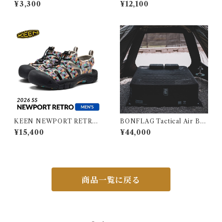
ORTS (2枚SET)
¥3,300
¥12,100
KEEN NEWPORT RETRO
BONFLAG Tactical Air Bed
MEN キーン ニューポート レ
2P
¥15,400
¥44,000
トロ メンズ
商品一覧に戻る