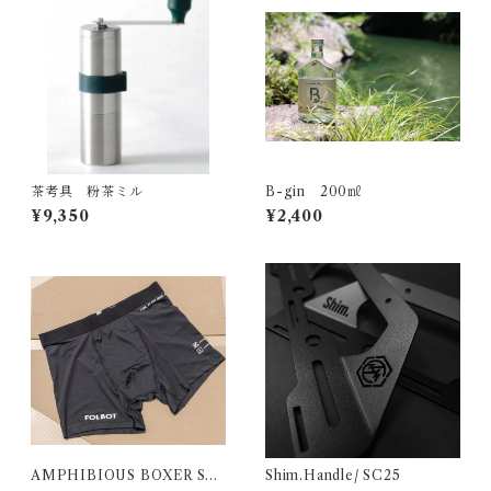
茶考具 粉茶ミル
B-gin 200㎖
¥9,350
¥2,400
AMPHIBIOUS BOXER SH
Shim.Handle/ SC25