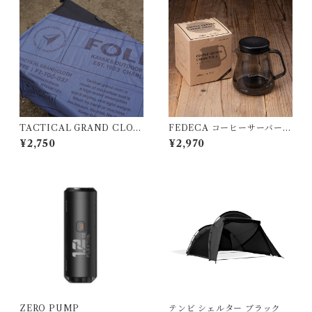
TACTICAL GRAND CLOT
FEDECA コーヒーサーバー S
H
TRON 大
¥2,750
¥2,970
ZERO PUMP
テンビ シェルター ブラック