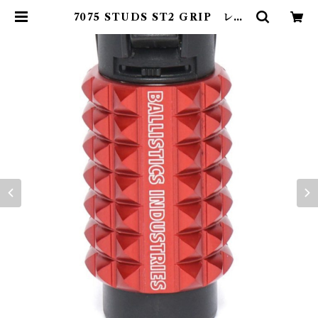
7075 STUDS ST2 GRIP レッ
ド | Abenteuer