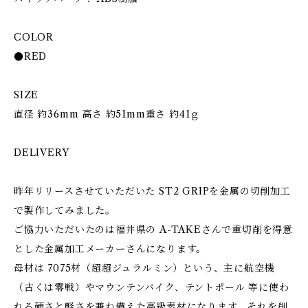
COLOR
●RED
SIZE
直径 約36mm 高さ 約51mm重さ 約41ｇ
DELIVERY
昨年リリースさせていただいた ST2 GRIPを金属の切削加工
で製作してみました。
ご協力いただいたのは福井県の A-TAKEさんで重切削を得意
とした金属加工メーカーさんになります。
母材は 7075材（超超ジュラルミン）という、主に航空機
（古くは零戦）やマウンテンバイク、テントポール 等に使わ
れる硬さと軽さを兼ね備えた高級素材になります。それを削