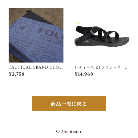
TACTICAL GRAND CLOT
レディース Z1 クラシック
H
CHACO チャコ
¥2,750
¥14,960
商品一覧に戻る
© Abenteuer