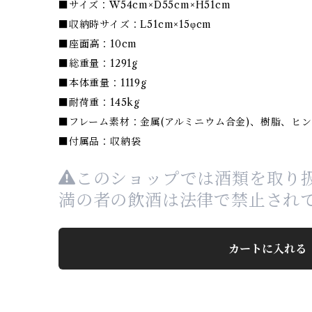
■サイズ：W54cm×D55cm×H51cm
■収納時サイズ：L51cm×15φcm
■座面高：10cm
■総重量：1291g
■本体重量：1119g
■耐荷重：145kg
■フレーム素材：金属(アルミニウム合金)、樹脂、ヒ
■付属品：収納袋
このショップでは酒類を取り扱
満の者の飲酒は法律で禁止され
カートに入れる