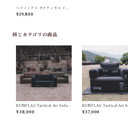
ヘリノックス タクティカル イン
クラインチェア コヨーテ
¥19,800
同じカテゴリの商品
BONFLAG Tactical Air Sofa 2
BONFLAG Tactical Air S
P
P
¥38,000
¥37,000