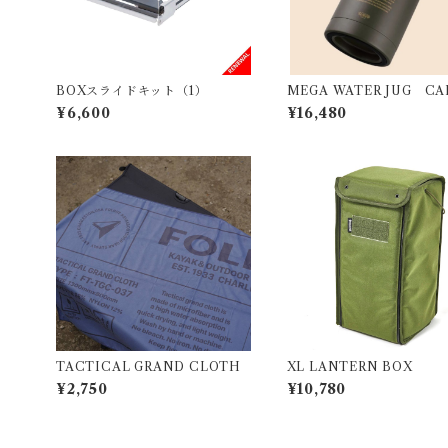
BOXスライドキット（1）
MEGA WATER JUG CA
¥6,600
¥16,480
TACTICAL GRAND CLOTH
XL LANTERN BOX
¥2,750
¥10,780