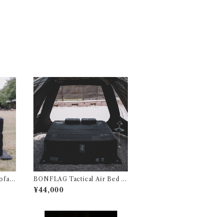
ofa 1
BONFLAG Tactical Air Bed 2
P
¥44,000