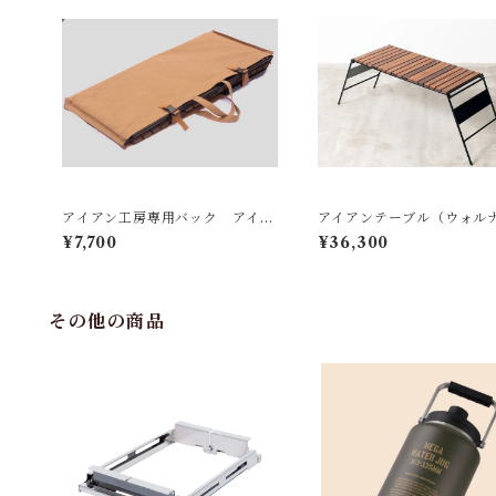
アイアン工房専用バック アイア
アイアンテーブル（ウォル
ンテーブル用
版）
¥7,700
¥36,300
その他の商品