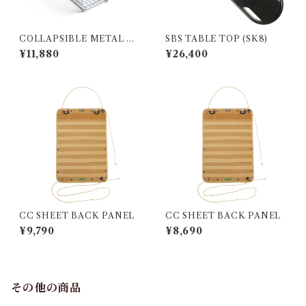
COLLAPSIBLE METAL BA
SBS TABLE TOP (SK8)
SKET
¥11,880
¥26,400
CC SHEET BACK PANEL
CC SHEET BACK PANEL
¥9,790
¥8,690
その他の商品