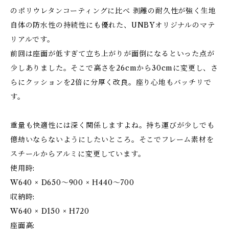
のポリウレタンコーティングに比べ 剥離の耐久性が強く生地
自体の防水性の持続性にも優れた、UNBYオリジナルのマテ
リアルです。
前回は座面が低すぎて立ち上がりが面倒になるといった点が
少しありました。そこで高さを26cmから30cmに変更し、さ
らにクッションを2倍に分厚く改良。座り心地もバッチリで
す。
重量も快適性には深く関係しますよね。持ち運びが少しでも
億劫いならないようにしたいところ。そこでフレーム素材を
スチールからアルミに変更しています。
使用時:
W640 × D650～900 × H440～700
収納時:
W640 × D150 × H720
座面高: