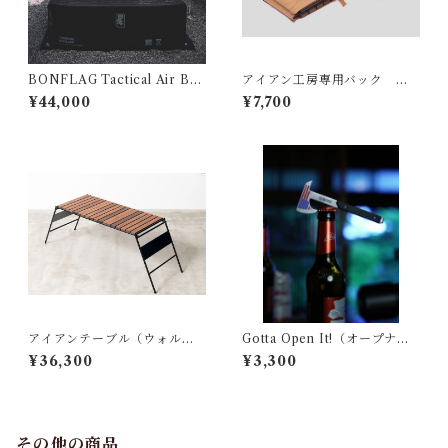
BONFLAG Tactical Air Bed
アイアン工房専用バック ア
2P
イアンテーブル用
¥44,000
¥7,700
アイアンテーブル（ウォルナ
Gotta Open It!（オープナ
ット版）
ー）
¥36,300
¥3,300
その他の商品