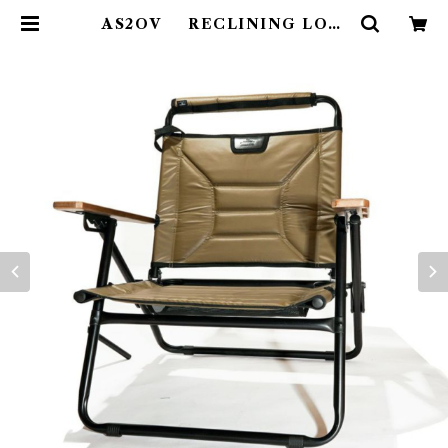
AS2OV RECLINING LOW
ROVER CHAIR ローバーチェ
ア KHAKI | Abenteuer