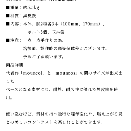
■重量：約5.5kg
■材質：黒皮鉄
■内容：本体、脚2種各3本（100mm、170mm）、
ボルト3個、収納袋
■注意：一点一点手作りの為、
溶接痕、製作時の傷等個体差がございます。
予めご了承願います。
商品詳細
代表作「mouncol」と「mouncos」の間のサイズが出来ま
した
ベースとなる素材には、耐熱、耐久性に優れた黒皮鉄を使
用。
使い込むほど、素材の持つ独特な経年変化や、燃え上がる炎
との美しいコントラストを楽しむことができます。