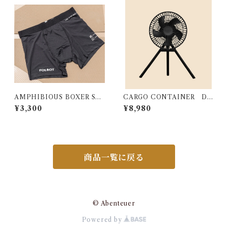
AMPHIBIOUS BOXER SH
CARGO CONTAINER DU
ORTS (2枚SET)
AL FAN - M
¥3,300
¥8,980
商品一覧に戻る
© Abenteuer
Powered by