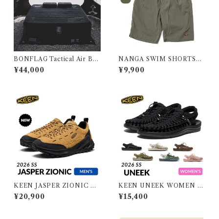
BONFLAG Tactical Air Bed
NANGA SWIM SHORTS／
2P
ナンガ スイムショーツ
¥44,000
¥9,900
KEEN JASPER ZIONIC M
KEEN UNEEK WOMEN キ
EN キーン ジャスパーザイオ
ーン ユニーク ウィメンズ
¥20,900
¥15,400
ニック メンズ