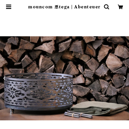
mouncom 悪tega | Abenteuer