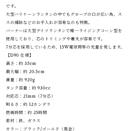
です。
大型ハリケーンランタンの中でもグローブの口が広い為、ス
スの掃除などのお手入れが容易なのも特徴。
バーナーは大型デイツランタンで唯一ライジングコーン型を
使用しており、芯のトリミングや着火が容易です。
7分芯を採用しているため、15W電球同等の光量を発します。
【D90 仕様】
高さ：約 35cm
最大幅：約 20.5cm
重量：約 920g
タンク容量：約 930cc
対応芯：21mm（7分芯）
明るさ：約 12カンデラ
燃焼時間：約 25時間
素材：鉄、ガラス
カラー：ブラック/ゴールド（黒金）