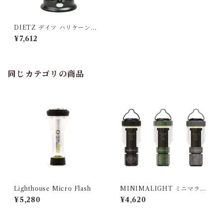
DIETZ デイツ ハリケーンラ
ンタン #D90 ブラック/ゴー
¥7,612
ルド
同じカテゴリの商品
Lighthouse Micro Flash
MINIMALIGHT ミニマライ
ト 2.0
¥5,280
¥4,620