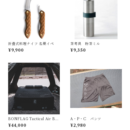
折畳式料理ナイフ 名栗イペ
茶考具 粉茶ミル
¥9,900
¥9,350
BONFLAG Tactical Air Bed
A・P・C パンツ
2P
¥44,000
¥2,980