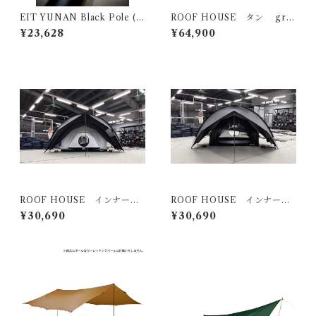
EIT YUNAN Black Pole (2
ROOF HOUSE タン gro
50~280cm) 2set
und cover
¥23,628
¥64,900
ROOF HOUSE インナーテ
ROOF HOUSE インナーテ
ント ホワイト ground co
ント ブラック ground c
¥30,690
¥30,690
ver
over