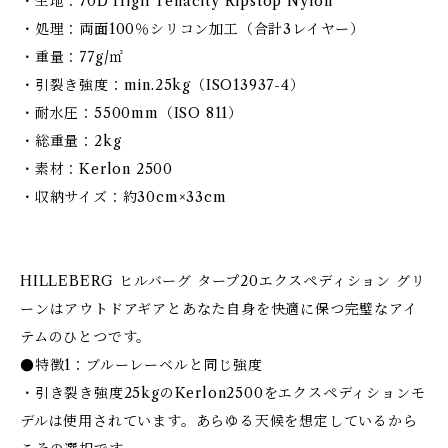
・生地：70D High Tenacity Ripstop Nylon
・処理：両面100％シリコン加工（合計3レイヤー）
・重量：77g/㎡
・引裂き強度：min.25kg（ISO13937-4）
・耐水圧：5500mm（ISO 811）
・総重量：2kg
・素材：Kerlon 2500
・収納サイズ：約30cm×33cm
HILLEBERG ヒルバーグ タープ20エクスペディション グリ
ーンはアウトドアギアとあなた自身を快適に保つ完璧なアイ
テムのひとつです。
●特徴1：ブルーレーベルと同じ強度
・引き裂き強度25kgのKerlon2500をエクスペディションモ
デルは使用されています。あらゆる天候を想定しているから