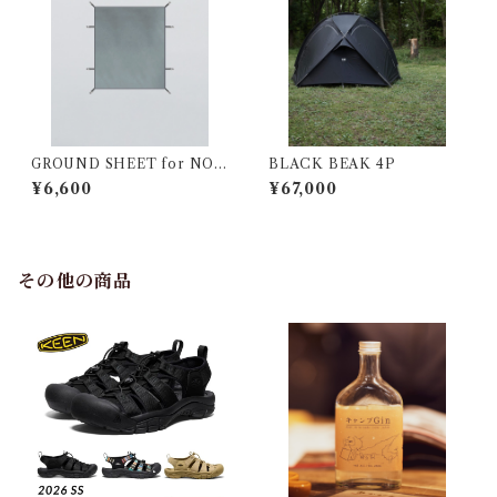
GROUND SHEET for NOR
BLACK BEAK 4P
M 3P
¥6,600
¥67,000
その他の商品