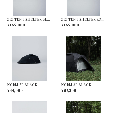
ZIZ TENT SHELTER BLA
ZIZ TENT SHELTER ROC
CK
K GREY
¥165,000
¥165,000
NORM 2P BLACK
NORM 3P BLACK
¥44,000
¥57,200