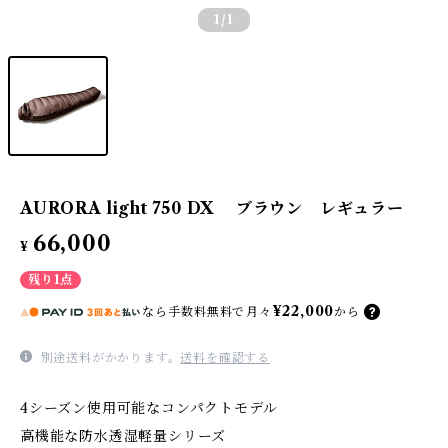
1
/1
AURORA light 750 DX ブラウン レギュラー
66,000
¥
残り1点
¥22,000
なら
手数料無料で
月々
から
別途送料がかかります。
送料を確認する
4シーズン使用可能なコンパクトモデル
高機能な防水透湿軽量シリーズ