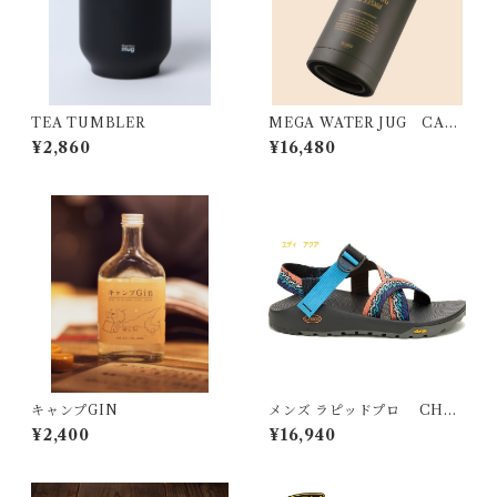
TEA TUMBLER
MEGA WATER JUG CARG
O
¥2,860
¥16,480
キャンプGIN
メンズ ラピッドプロ CHA
CO チャコ
¥2,400
¥16,940