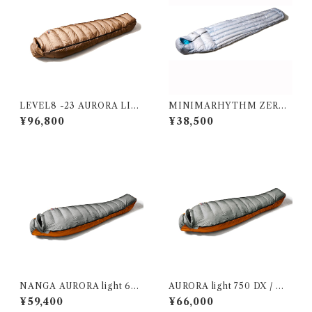
LEVEL8 -23 AURORA LIG
MINIMARHYTHM ZERO
HT コヨーテ
ライトグレー
¥96,800
¥38,500
NANGA AURORA light 600
AURORA light 750 DX / オ
DX GRY(グレー)
ーロラライト750DX GRY
¥59,400
¥66,000
レギュラー