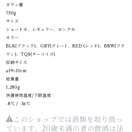
ダウン量
750g
サイズ
ショート※、レギュラー、ロング※
カラー
BLK(ブラック)、GRY(グレー) 、RED (レッド)、BRW(ブラ
ウン)、TQS(ターコイズ)
収納サイズ
φ19×31cm
総重量
1,280g
快適使用温度/下限温度
-8℃ / -16℃
このショップでは酒類を取り扱っ
ています。20歳未満の者の飲酒は法