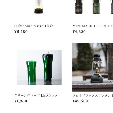
Lighthouse Micro Flash
MINIMALIGHT ミニマ
2.0
¥5,280
¥4,620
グリーングローブ LEDランタン
ヴェイパラックスランタン 
用(No.0)
0 アーミーグリーン
¥1,960
¥49,500