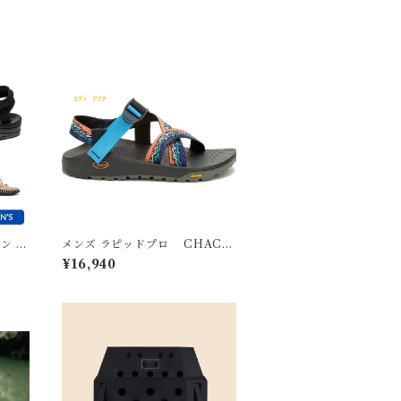
ーン ユ
メンズ ラピッドプロ CHACO
チャコ
¥16,940