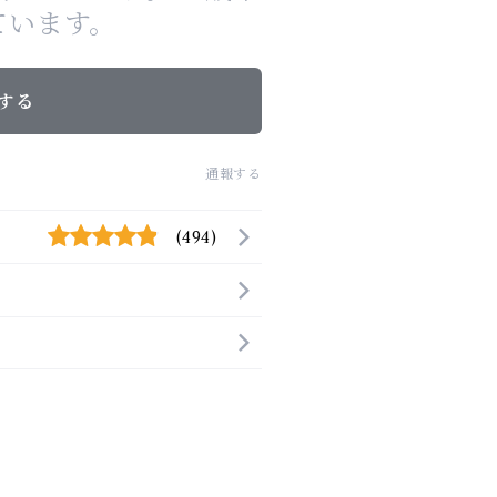
ています。
する
通報する
(494)