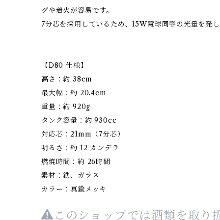
グや着火が容易です。
7分芯を採用しているため、15W電球同等の光量を発
【D80 仕様】
高さ：約 38cm
最大幅：約 20.4cm
重量：約 920g
タンク容量：約 930cc
対応芯：21mm（7分芯）
明るさ：約 12 カンデラ
燃焼時間：約 26時間
素材：鉄、ガラス
カラー：真鍮メッキ
このショップでは酒類を取り扱