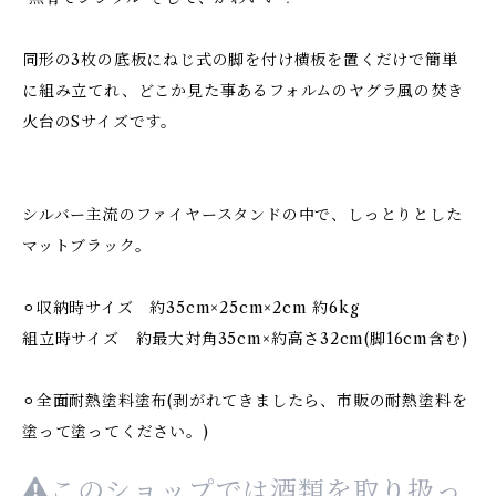
同形の3枚の底板にねじ式の脚を付け横板を置くだけで簡単
に組み立てれ、どこか見た事あるフォルムのヤグラ風の焚き
火台のSサイズです。
シルバー主流のファイヤースタンドの中で、しっとりとした
マットブラック。
⚪︎収納時サイズ 約35cm×25cm×2cm 約6kg
組立時サイズ 約最大対角35cm×約高さ32cm(脚16cm含む)
⚪︎全面耐熱塗料塗布(剥がれてきましたら、市販の耐熱塗料を
塗って塗ってください。)
このショップでは酒類を取り扱っ