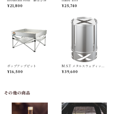
mountain soul 薪ばさみ
flame arts
¥21,800
¥25,740
ポップアップピット
M.S.T メタルスウェディッシ
ュトーチ
¥16,500
¥39,600
その他の商品