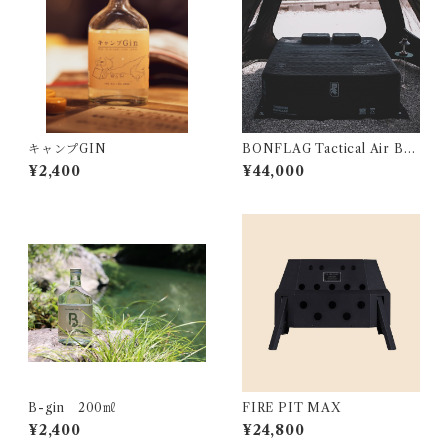
キャンプGIN
BONFLAG Tactical Air Bed
2P
¥2,400
¥44,000
B-gin 200㎖
FIRE PIT MAX
¥2,400
¥24,800