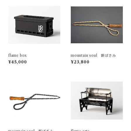
flame box
mountain soul 薪ばさみ
¥45,000
¥23,800