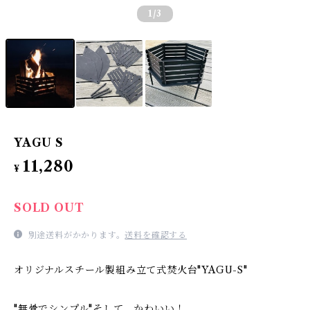
1
/3
YAGU S
11,280
¥
SOLD OUT
別途送料がかかります。
送料を確認する
オリジナルスチール製組み立て式焚火台"YAGU-S"
"無骨でシンプル"そして、かわいい！